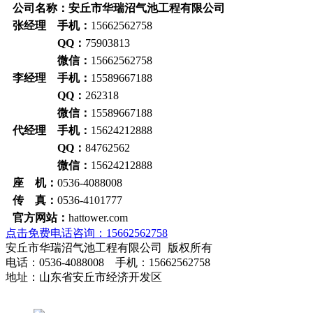
公司名称：安丘市华瑞沼气池工程有限公司
张经理 手机：
15662562758
QQ：
75903813
微信：
15662562758
李经理 手机：
15589667188
QQ：
262318
微信：
15589667188
代经理 手机：
15624212888
QQ：
84762562
微信：
15624212888
座 机：
0536-4088008
传 真：
0536-4101777
官方网站：
hattower.com
点击免费电话咨询：15662562758
安丘市华瑞沼气池工程有限公司 版权所有
电话：0536-4088008 手机：15662562758
地址：山东省安丘市经济开发区