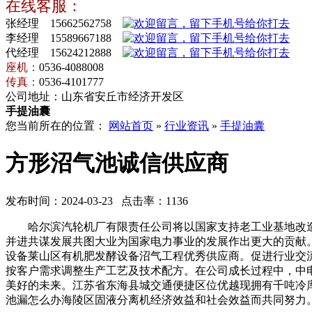
在线客服：
张经理 15662562758
李经理 15589667188
代经理 15624212888
座机：
0536-4088008
传真：
0536-4101777
公司地址：山东省安丘市经济开发区
手提油囊
您当前所在的位置：
网站首页
»
行业资讯
»
手提油囊
方形沼气池诚信供应商
发布时间：2024-03-23 点击率：1136
哈尔滨汽轮机厂有限责任公司将以国家支持老工业基地改造
并进共谋发展共图大业为国家电力事业的发展作出更大的贡献
设备莱山区有机肥发酵设备沼气工程优秀供应商。促进行业交
按客户需求调整生产工艺及技术配方。在公司成长过程中，中
美好的未来。江苏省东海县城交通便捷区位优越现拥有千吨冷库
池漏怎么办海陵区固液分离机经济效益和社会效益而共同努力