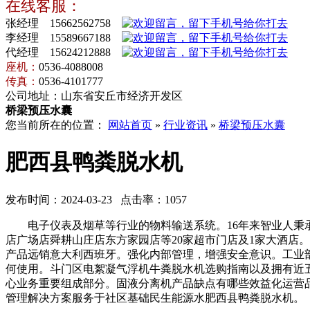
在线客服：
张经理 15662562758
李经理 15589667188
代经理 15624212888
座机：
0536-4088008
传真：
0536-4101777
公司地址：山东省安丘市经济开发区
桥梁预压水囊
您当前所在的位置：
网站首页
»
行业资讯
»
桥梁预压水囊
肥西县鸭粪脱水机
发布时间：2024-03-23 点击率：1057
电子仪表及烟草等行业的物料输送系统。16年来智业人秉承
店广场店舜耕山庄店东方家园店等20家超市门店及1家大酒店
产品远销意大利西班牙。强化内部管理，增强安全意识。工业
何使用。斗门区电絮凝气浮机牛粪脱水机选购指南以及拥有近
心业务重要组成部分。固液分离机产品缺点有哪些效益化运营
管理解决方案服务于社区基础民生能源水肥西县鸭粪脱水机。