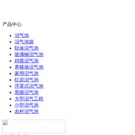
产品中心
沼气池
沼气池袋
软体沼气池
玻璃钢沼气池
鸡粪沼气池
养猪场沼气池
家用沼气池
红泥沼气池
浮罩式沼气池
黑膜沼气池
大型沼气工程
小型沼气池
农村沼气池