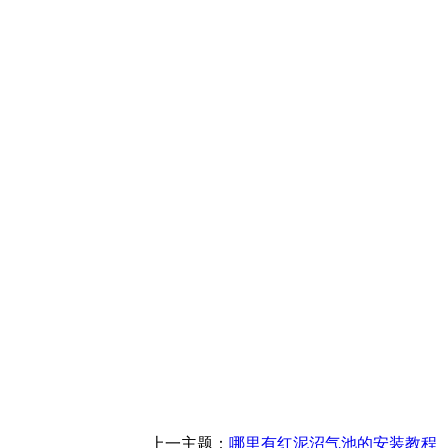
上一主题：
哪里有红泥沼气池的安装教程