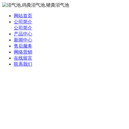
网站首页
公司简介
公司简介
产品中心
新闻中心
售后服务
网络营销
在线留言
联系我们