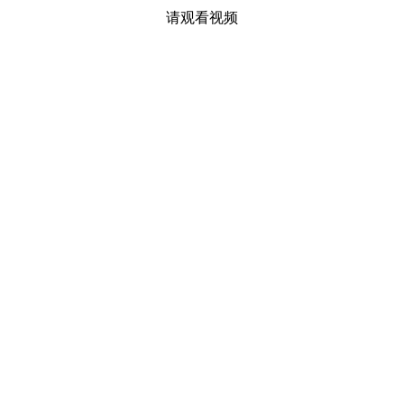
请观看视频