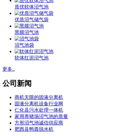
质优软体沼气池
优质沼气储气袋
黑膜沼气池
沼气池袋
软体红泥沼气池
更多..
公司新闻
商机无限的固液分离机
固液分离机设备行业网
仁化县污水处理一体机
家用养猪场沼气池的质量
方形沼气池诚信供应商
肥西县鸭粪脱水机