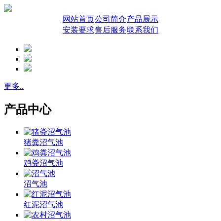
网站首页
公司简介
产品展示
安装要求
售后服务
联系我们
更多..
产品中心
猪粪沼气池
鸡粪沼气池
沼气池
红泥沼气池