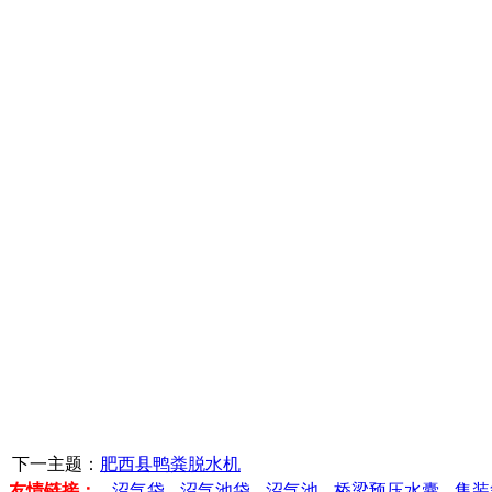
下一主题：
肥西县鸭粪脱水机
友情链接：
沼气袋
沼气池袋
沼气池
桥梁预压水囊
集装