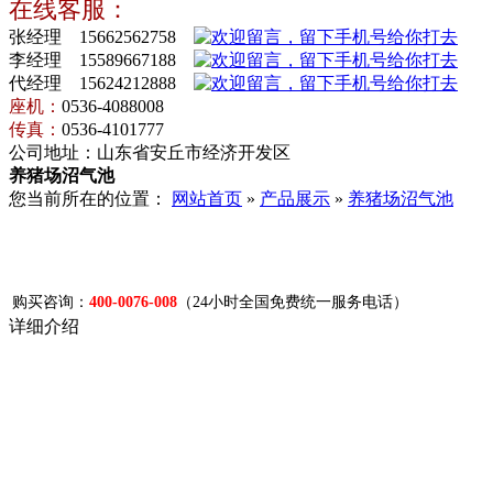
在线客服：
张经理 15662562758
李经理 15589667188
代经理 15624212888
座机：
0536-4088008
传真：
0536-4101777
公司地址：山东省安丘市经济开发区
养猪场沼气池
您当前所在的位置：
网站首页
»
产品展示
»
养猪场沼气池
购买咨询：
400-0076-008
（24小时全国免费统一服务电话）
详细介绍